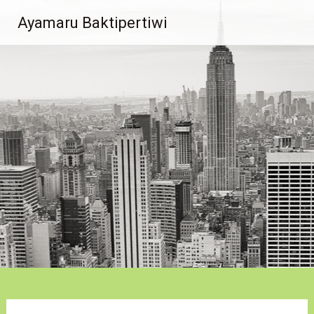
Lompat
Ayamaru Baktipertiwi
ke
konten