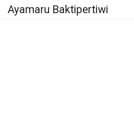
Lompat
Ayamaru Baktipertiwi
ke
konten