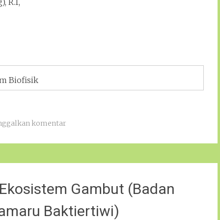
, R.1,
m Biofisik
nggalkan komentar
ik Ekosistem Gambut (Badan
amaru Baktiertiwi)