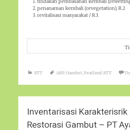
tindakan pembasahan kembali (rewetting)
penanaman kembali (revegetation), R.2
revitalisasi masyarakat / R.3.
Ti
RTT
ABP
,
Gambut
,
Peatland
,
RTT
Ti
Inventarisasi Karakterisr
Restorasi Gambut – PT Ay