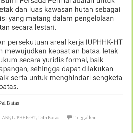
 Bumi Persada Permai adalah untuk
letak dan luas kawasan hutan sebagai
disi yang matang dalam pengelolaan
an secara lestari.
dan persekutuan areal kerja IUPHHK-HT
 mewujudkan kepastian batas, letak
ukum secara yuridis formal, baik
 lapangan, sehingga dapat dilakukan
baik serta untuk menghindari sengketa
batas.
Pal Batas
ABP
,
IUPHHK-HT
,
Tata Batas
Tinggalkan