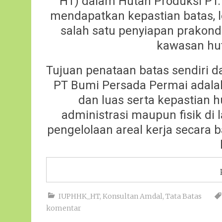
HT) dalam Hutan Produksi PT.
mendapatkan kepastian batas, 
salah satu penyiapan prakon
kawasan hut
Tujuan penataan batas sendiri 
PT Bumi Persada Permai adalah
dan luas serta kepastian h
administrasi maupun fisik di
pengelolaan areal kerja secara 
IUPHHK_HT
,
Konsultan Amdal
,
Tata Batas
komentar