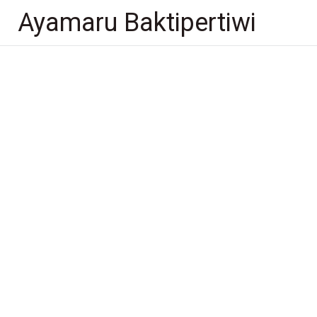
Lompat
Ayamaru Baktipertiwi
ke
konten