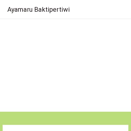
Lompat
Ayamaru Baktipertiwi
ke
konten