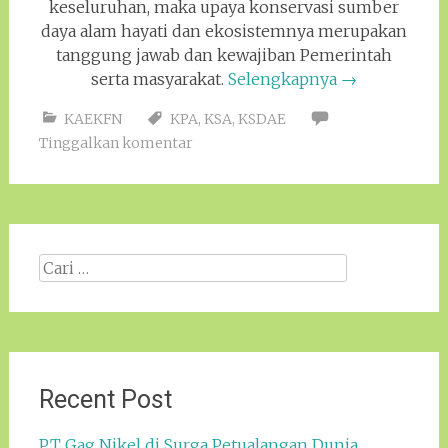
keseluruhan, maka upaya konservasi sumber
daya alam hayati dan ekosistemnya merupakan
tanggung jawab dan kewajiban Pemerintah
serta masyarakat.
Selengkapnya
→
KAEKFN
KPA
,
KSA
,
KSDAE
Tinggalkan komentar
Cari
apa:
Recent Post
PT Gag Nikel di Surga Petualangan Dunia